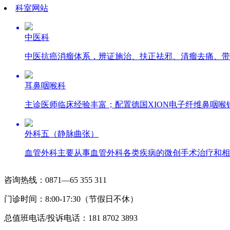
科室网站
中医科
中医抗癌消瘤体系，辨证施治、扶正祛邪、清瘤去痛、带
耳鼻咽喉科
主诊医师临床经验丰富；配置德国XION电子纤维鼻咽喉
外科五（静脉曲张）
血管外科主要从事血管外科各类疾病的微创手术治疗和相
咨询热线：0871—65 355 311
门诊时间：8:00-17:30（节假日不休）
总值班电话/投诉电话：181 8702 3893