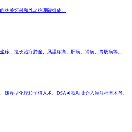
临终关怀科和养老护理院组成。
坐诊，擅长治疗肿瘤、风湿疼痛、肝病、肾病、胃肠病等。
、缓释型化疗粒子植入术、DSA可视动脉介入灌注栓塞术等。