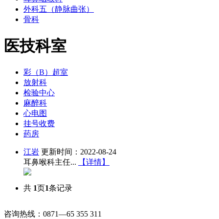
外科五（静脉曲张）
骨科
医技科室
彩（B）超室
放射科
检验中心
麻醉科
心电图
挂号收费
药房
江岩
更新时间：2022-08-24
耳鼻喉科主任...
【详情】
共
1
页
1
条记录
咨询热线：0871—65 355 311